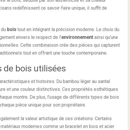
e le bois, séduite par son authenticité et sa chaleur
ans redéfinissent ce savoir-faire unique, il suffit de
e du
bois
tout en intégrant la précision moderne. Le choix du
gagement envers le respect de l’
environnement
ainsi qu’une
ionnelles. Cette combinaison crée des pièces qui capturent
ditionnels tout en offrant une touche contemporaine.
 de bois utilisées
actéristiques et histoires. Du bambou léger au santal
re et une couleur distinctives. Ces propriétés esthétiques
chaque montre. De plus, l’usage de différents types de bois
chaque pièce unique pour son propriétaire.
lement la valeur artistique de ces créations. Certains
 matériaux modernes comme un bracelet en bois et acier