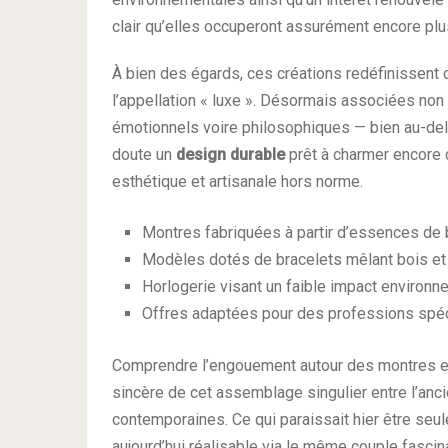
clair qu’elles occuperont assurément encore plu
À bien des égards, ces créations redéfinissent
l’appellation « luxe ». Désormais associées non
émotionnels voire philosophiques — bien au-delà
doute un
design durable
prêt à charmer encore 
esthétique et artisanale hors norme.
Montres fabriquées à partir d’essences de 
Modèles dotés de bracelets mêlant bois et 
Horlogerie visant un faible impact environn
Offres adaptées pour des professions spé
Comprendre l’engouement autour des montres en
sincère de cet assemblage singulier entre l’ancie
contemporaines. Ce qui paraissait hier être se
aujourd’hui réalisable via le même couple fasci