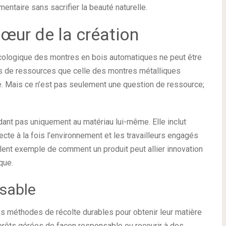
entaire sans sacrifier la beauté naturelle.
cœur de la création
écologique des montres en bois automatiques ne peut être
ns de ressources que celle des montres métalliques
e. Mais ce n’est pas seulement une question de ressource;
ant pas uniquement au matériau lui-même. Elle inclut
te à la fois l’environnement et les travailleurs engagés
llent exemple de comment un produit peut allier innovation
que.
sable
des méthodes de récolte durables pour obtenir leur matière
 forêts gérées de façon responsable ou recourir à des