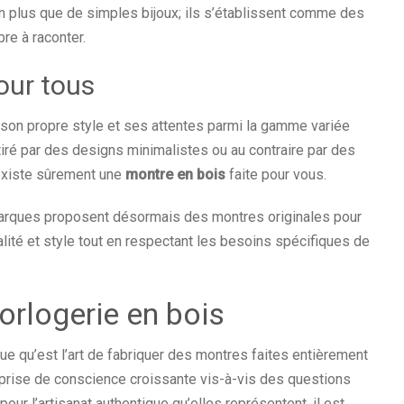
 plus que de simples bijoux; ils s’établissent comme des
re à raconter.
our tous
son propre style et ses attentes parmi la gamme variée
iré par des designs minimalistes ou au contraire par des
 existe sûrement une
montre en bois
faite pour vous.
marques proposent désormais des montres originales pour
lité et style tout en respectant les besoins spécifiques de
horlogerie en bois
ue qu’est l’art de fabriquer des montres faites entièrement
 prise de conscience croissante vis-à-vis des questions
our l’artisanat authentique qu’elles représentent, il est