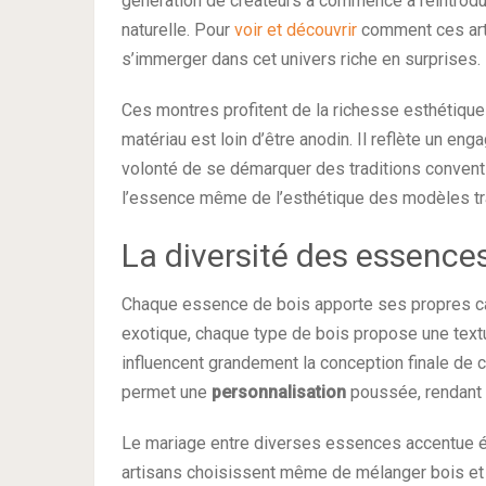
génération de créateurs a commencé à réintroduir
naturelle. Pour
voir et découvrir
comment ces artis
s’immerger dans cet univers riche en surprises.
Ces montres profitent de la richesse esthétiqu
matériau est loin d’être anodin. Il reflète un en
volonté de se démarquer des traditions convent
l’essence même de l’esthétique des modèles tra
La diversité des essences
Chaque essence de bois apporte ses propres car
exotique, chaque type de bois propose une textu
influencent grandement la conception finale de 
permet une
personnalisation
poussée, rendant 
Le mariage entre diverses essences accentue éga
artisans choisissent même de mélanger bois et