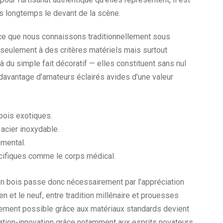
s longtemps le devant de la scène.
 ce que nous connaissons traditionnellement sous
 seulement à des critères matériels mais surtout
 du simple fait décoratif — elles constituent sans nul
davantage d’amateurs éclairés avides d’une valeur
bois exotiques.
acier inoxydable.
emental.
cifiques comme le corps médical.
 bois passe donc nécessairement par l’appréciation
n et le neuf, entre tradition millénaire et prouesses
ulement possible grâce aux matériaux standards devient
nation-innovation grâce notamment aux esprits novateurs