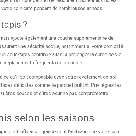
sage à l’air libre permet de redonner fraîcheur aux fibres.
lir votre coin café pendant de nombreuses années.
tapis ?
 mais ajoute également une couche supplémentaire de
, assurant une sécurité accrue, notamment si votre coin café
Un sous-tapis contribue aussi à prolonger la durée de vie
 les déplacements fréquents de meubles.
à ce qu’il soit compatible avec votre revêtement de sol.
aces délicates comme le parquet brillant. Privilégiez les
 matières douces et sûres pour ne pas compromettre
pis selon les saisons
 tapis peut influencer grandement l’ambiance de votre coin