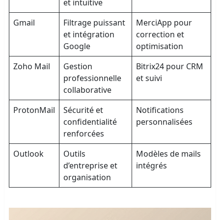
et intuitive
Gmail
Filtrage puissant
MerciApp pour
et intégration
correction et
Google
optimisation
Zoho Mail
Gestion
Bitrix24 pour CRM
professionnelle
et suivi
collaborative
ProtonMail
Sécurité et
Notifications
confidentialité
personnalisées
renforcées
Outlook
Outils
Modèles de mails
d’entreprise et
intégrés
organisation