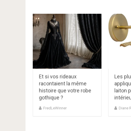
Et si vos rideaux
Les plu
racontaient la même
appliq
histoire que votre robe
laiton 
gothique ?
intérie
FredLeWinner
Diane 