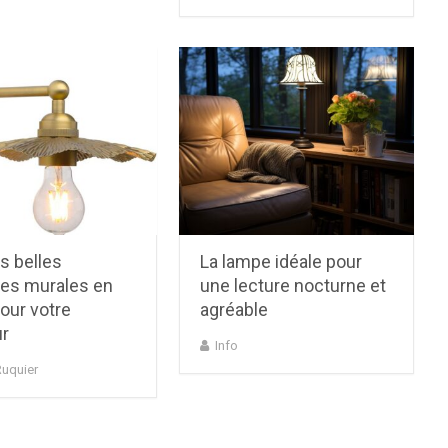
s belles
La lampe idéale pour
ues murales en
une lecture nocturne et
pour votre
agréable
ur
Info
Ruquier