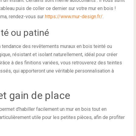
n un instant. Certains sont même autocollants : il vous suffit
ableau puis de coller ce dernier sur votre mur en bois !
ama, rendez-vous sur
https://www.mur-design.fr/
.
té ou patiné
 tendance des revêtements muraux en bois teinté ou
ique, résistant et isolant naturellement, idéal pour créer
âce à des finitions variées, vous retrouverez des teintes
ossés, qui apporteront une véritable personnalisation à
et gain de place
 permet d’habiller facilement un mur en bois tout en
rticulièrement utile pour les petites pièces, afin de profiter